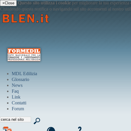
Questo sito utilizza i cookie
per migliorare la tua esperienza
×
Close
Chiudendo questa notifica o navigando sul sito acconsenti al nostro uti
MDL Edilizia
Glossario
News
Faq
Link
Contatti
Forum