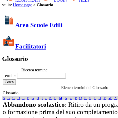
REGISTRATI
LOGIN
HELP
sei in:
Home page
>
Glossario
Area Scuole Edili
Facilitatori
Glossario
Ricerca termine
Termine
Elenco termini del Glossario
Glossario
A
-
B
-
C
-
D
-
E
-
F
-
G
-
H
-
I
-
J
-
K
-
L
-
M
-
N
-
O
-
P
-
Q
-
R
-
S
-
T
-
U
-
V
-
W
-
X
Abbandono scolastico
: Ritiro da un prog
o formazione prima del suo completamento.